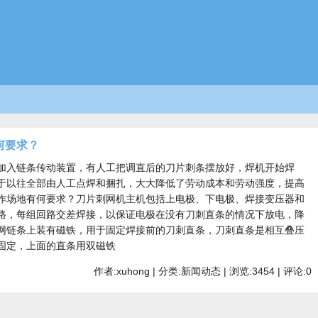
何要求？
加入链条传动装置，有人工把调直后的刀片刺条摆放好，焊机开始焊
于以往全部由人工点焊和捆扎，大大降低了劳动成本和劳动强度，提高
作场地有何要求？刀片刺网机主机包括上电极、下电极、焊接变压器和
路，每组回路交差焊接，以保证电极在没有刀刺直条的情况下放电，降
网链条上装有磁铁，用于固定焊接前的刀刺直条，刀刺直条是相互叠压
固定，上面的直条用双磁铁
作者:xuhong | 分类:新闻动态 | 浏览:3454 | 评论:0